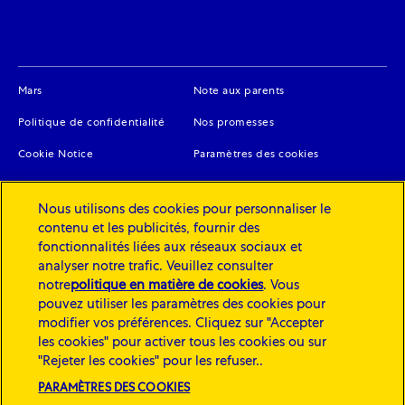
(opens in new window)
(opens in new window
Mars
Note aux parents
(opens in new window)
(opens in new window)
Politique de confidentialité
Nos promesses
(opens in new window)
Cookie Notice
Paramètres des cookies
(opens in new window)
(opens in new window)
Législation
Accessibilité
Nous utilisons des cookies pour personnaliser le
(opens in new window)
Carrières
contenu et les publicités, fournir des
fonctionnalités liées aux réseaux sociaux et
analyser notre trafic. Veuillez consulter
Copyright © 2026 Mars, Inc. Tous droits réservés. ®/™ est une
notre
politique en matière de cookies
(opens in a new
. Vous
marque déposée de Mars, Inc. et de ses affiliés.
pouvez utiliser les paramètres des cookies pour
tab)
modifier vos préférences. Cliquez sur "Accepter
les cookies" pour activer tous les cookies ou sur
"Rejeter les cookies" pour les refuser..
Mars Food Service est une division de
PARAMÈTRES DES COOKIES
Mars, Incorporated